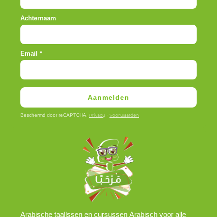
Achternaam
Email
*
Aanmelden
Beschermd door reCAPTCHA.
·
Privacy
Voorwaarden
Arabische taallssen en cursussen Arabisch voor alle