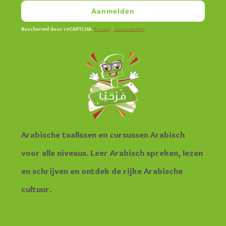
Aanmelden
Beschermd door reCAPTCHA.
·
Privacy
Voorwaarden
Arabische taallssen en cursussen Arabisch
voor alle niveaus. Leer Arabisch spreken, lezen
en schrijven en ontdek de rijke Arabische
cultuur.