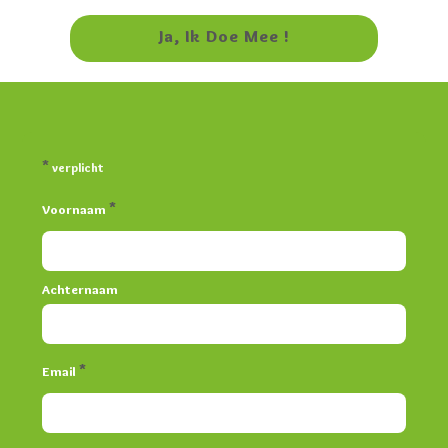
Ja, Ik Doe Mee​ !
*
verplicht
*
Voornaam
Achternaam
*
Email