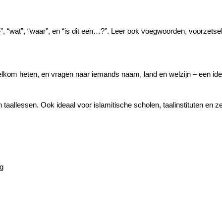
, “wat”, “waar”, en “is dit een…?”. Leer ook voegwoorden, voorzet
kom heten, en vragen naar iemands naam, land en welzijn – een idea
in taallessen. Ook ideaal voor islamitische scholen, taalinstituten en ze
ng