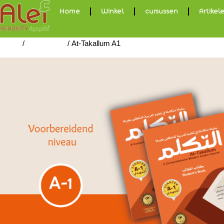
Home
Winkel
cursussen
Artikel
/
/ At-Takallum A1
Home
At-takallum