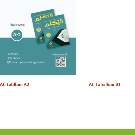
At-takllum A2
At-Takallum B1
€
45,00
€
45,00
Toevoegen aan winkelwagen
Toevoegen aan winke