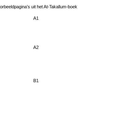
orbeeldpagina’s uit het At-Takallum-boek
A1
A2
B1