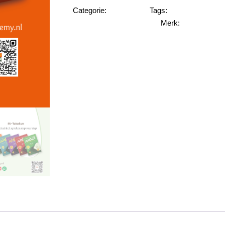
Categorie:
Tags:
At-takallum
Arabisch leerboe
Merk:
At-Takallum leermethode
At-Takallum