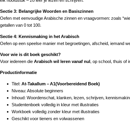
elk hoofdstuk – zo leer je lezen én schrijven.
Sectie 3: Belangrijke Woorden en Basiszinnen
Oefen met eenvoudige Arabische zinnen en vraagvormen: zoals “wie”
getallen van 0 tot 100.
Sectie 4: Kennismaking in het Arabisch
Oefen op een speelse manier met begroetingen, afscheid, iemand wel
Voor wie is dit boek geschikt?
Voor iedereen die
Arabisch wil leren vanaf nul
, op school, thuis of 
Productinformatie
Titel:
At-Takallum – A1(Voorbereidend Boek)
Niveau: Absolute beginners
Inhoud: Woordenschat, klanken, lezen, schrijven, kennismaki
Studentenboek volledig in kleur met illustraties
Workboek volledig zonder kleur met illustraties
Geschikt voor tieners en volwassenen