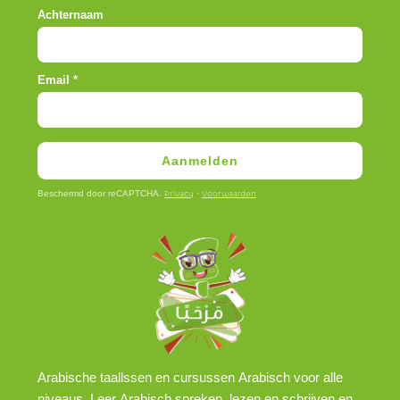
Achternaam
Email
*
Aanmelden
Beschermd door reCAPTCHA.
·
Privacy
Voorwaarden
Arabische taallssen en cursussen Arabisch voor alle
niveaus. Leer Arabisch spreken, lezen en schrijven en