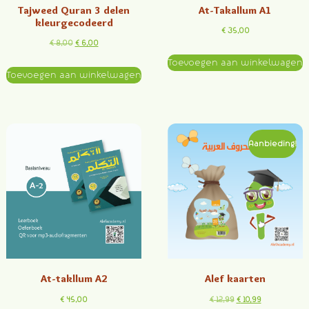
Tajweed Quran 3 delen
At-Takallum A1
kleurgecodeerd
€
35,00
€
8,00
€
6,00
Toevoegen aan winkelwagen
Toevoegen aan winkelwagen
Aanbieding!
At-takllum A2
Alef kaarten
€
45,00
€
12,99
€
10,99