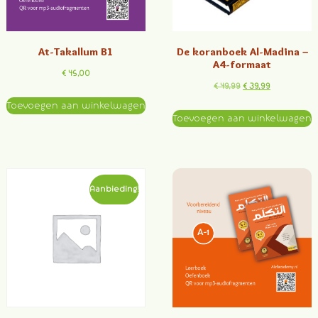
At-Takallum B1
De koranboek Al-Madina –
A4-formaat
€
45,00
€
49,99
€
39,99
Toevoegen aan winkelwagen
Toevoegen aan winkelwagen
Aanbieding!