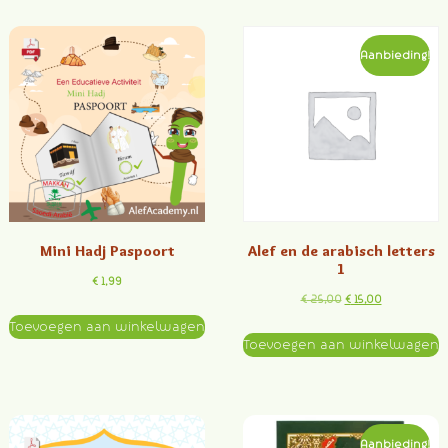
Aanbieding!
Mini Hadj Paspoort
Alef en de arabisch letters
1
€
1,99
€
25,00
€
15,00
Toevoegen aan winkelwagen
Toevoegen aan winkelwagen
Aanbieding!