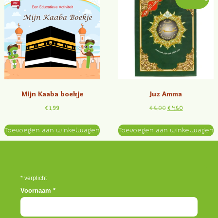
Mijn Kaaba boekje
Juz Amma
€
1,99
€
5,00
€
4,50
Toevoegen aan winkelwagen
Toevoegen aan winkelwagen
*
verplicht
Voornaam
*