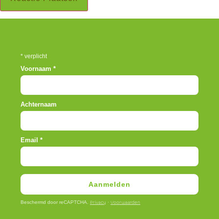
*
verplicht
Voornaam
*
Achternaam
Email
*
Aanmelden
Beschermd door reCAPTCHA.
·
Privacy
Voorwaarden