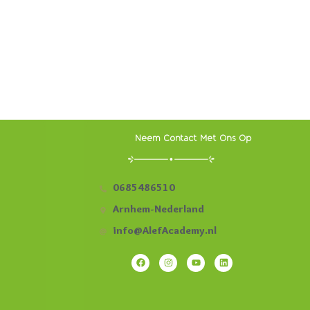
Neem Contact Met Ons Op
0685486510
Arnhem-Nederland
info@AlefAcademy.nl