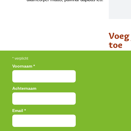
Voeg 
toe
*
verplicht
Voornaam
*
Achternaam
Email
*