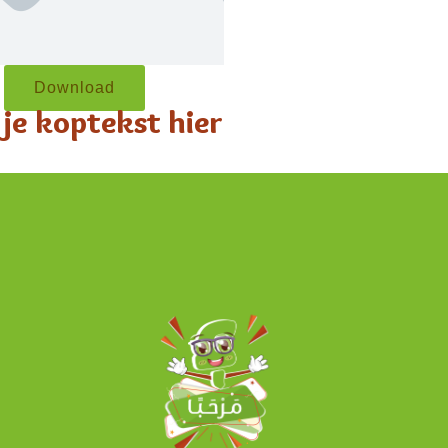
Download
je koptekst hier