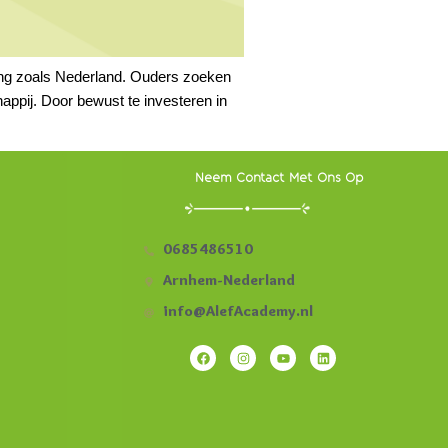
eving zoals Nederland. Ouders zoeken
ppij. Door bewust te investeren in
Neem Contact Met Ons Op
0685486510
Arnhem-Nederland
info@AlefAcademy.nl